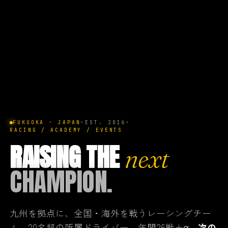
FUKUOKA · JAPAN
·
EST. 2016
·
RACING / ACADEMY / EVENTS
RAISING THE
next
CHAMPION.
九州を拠点に、全国・海外を戦うレーシングチー
ム。20名超の所属ドライバー、年間26戦+α。
次の